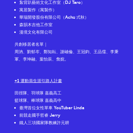
紮背趴藝術文化工作室（DJ Taro）
寓居製作（寓製作）
華瑞開發股份有限公司（Achu 弎秋）
森韻木吉他工作室
漫境文化有限公司
共創移居者名單｜
周汭、劉郁岑、鄭知耘、謝岫倫、王冠鈞、王品儒、李秉
軍、李坤融、葉怡辰、詹婗。
+1 運動員生涯引路人計畫
田徑隊、羽球隊 嘉義高工
籃球隊、棒球隊 嘉義高中
臺灣首位女性單車 YouTuber Linda
前競走國手哲睿 Jerry
鐵人三項國家隊教練許元耕