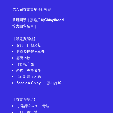
第六屆有事青年行動競賽
承辦團隊｜
嘉喻戶曉Chiayihood
培力團隊名單｜
【議題實踐組】
窗的一日觀光刻
興義發快樂兒童餐
嘉聲in巷
作伙吃牢飯
醉後，有事發生
退休計畫：木送
Base on Chiayi ― 嘉油好球
【有事圓夢組】
打電話給…ㄇㄧˋ青蛙
一日一舞一地