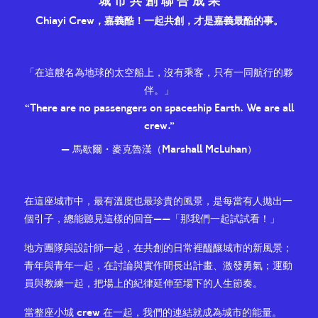
城 市 共 創 聯 合 成 果
Chiayi Crew，嘉義酷！一起共創，才是嘉義最酷的事。
「在這艘名為地球的太空船上，沒有乘客，只有一同航行的夥
伴。」
“There are no passengers on spaceship Earth. We are all
crew
.”
— 馬歇爾・麥克魯漢（Marshall McLuhan）
在這座城市中，最有溫度也最珍貴的風景，是每當有人拋出一
個引子，總能聽見這樣的回音——「那我們一起試試看！」
地方團隊與設計師一起，在共創的日常裡醞釀城市的新風景；
青年與青年一起，在討論與實作間長出計畫、激發勇氣；運動
員與教練一起，把場上的紀律延伸至場下的人生節奏。
當整座小城
crew
在一起，我們的連結就成為城市的能量。