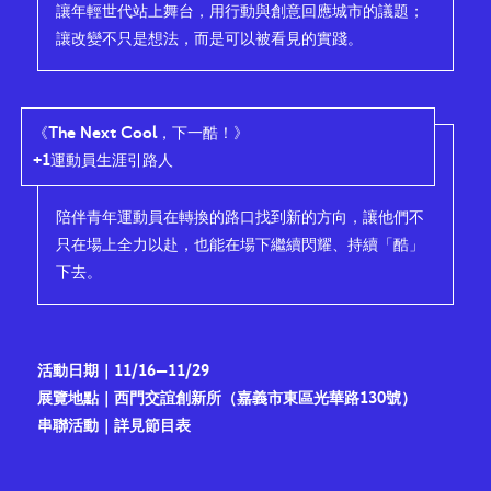
讓年輕世代站上舞台，用行動與創意回應城市的議題；
讓改變不只是想法，而是可以被看見的實踐。
《The Next Cool，下一酷！》
+1運動員生涯引路人
陪伴青年運動員在轉換的路口找到新的方向，讓他們不
只在場上全力以赴，也能在場下繼續閃耀、持續「酷」
下去。
活動日期｜11/16–11/29
展覽地點｜西門交誼創新所（嘉義市東區光華路130號）
串聯活動｜詳見
節目表